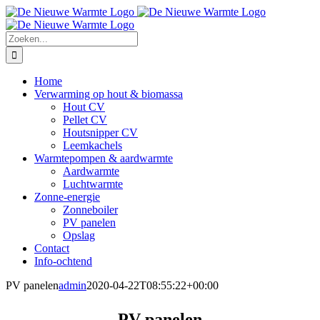
Ga
naar
inhoud
Zoeken
naar:
Home
Verwarming op hout & biomassa
Hout CV
Pellet CV
Houtsnipper CV
Leemkachels
Warmtepompen & aardwarmte
Aardwarmte
Luchtwarmte
Zonne-energie
Zonneboiler
PV panelen
Opslag
Contact
Info-ochtend
PV panelen
admin
2020-04-22T08:55:22+00:00
PV panelen